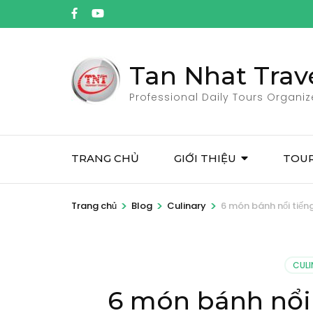
Bỏ
qua
và
tới
Tan Nhat Trav
nội
Professional Daily Tours Organiz
dung
(ấn
Enter)
TRANG CHỦ
GIỚI THIỆU
TOUR
>
>
>
Trang chủ
Blog
Culinary
6 món bánh nổi tiến
CULI
6 món bánh nổi