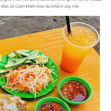
đáo, lôi cuốn khiến bao du khách say mê.