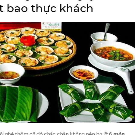
t bao thực khách
ội ghé thăm cố đô chắc chắn không nên bỏ lỡ 6
món