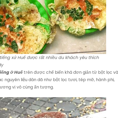
iếng xứ Huế được rất nhiều du khách yêu thích
dy
iếng ở Huế
trên được chế biến khá đơn giản từ bột lọc v
 nguyên liệu dân dã như bột lọc tươi, tép mỡ, hành phi,
ương vị vô cùng ấn tượng.