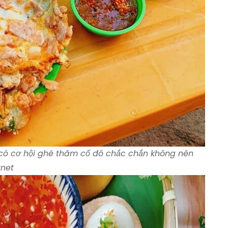
có cơ hội ghé thăm cố đô chắc chắn không nên
rnet