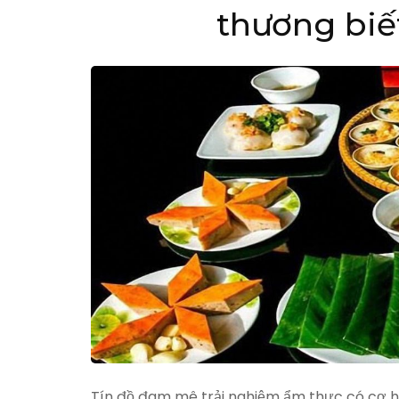
thương biế
Tín đồ đam mê trải nghiệm ẩm thực có cơ h