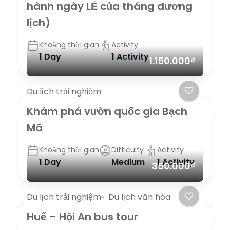
hành ngày LẺ của tháng dương
lịch)
Khoảng thời gian
Activity
1 Day
1 Activity
1.150.000₫
Du lịch trải nghiệm
Khám phá vườn quốc gia Bạch
Mã
Khoảng thời gian
Difficulty
Activity
1 Day
Medium
1 Activity
350.000₫
Du lịch trải nghiệm
Du lịch văn hóa
Huế – Hội An bus tour