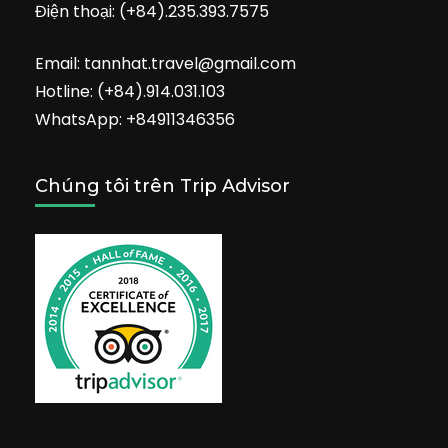
Điện thoại: (+84).235.393.7575
Email: tannhat.travel@gmail.com
Hotline: (+84).914.031.103
WhatsApp: +84911346356
Chúng tôi trên Trip Advisor