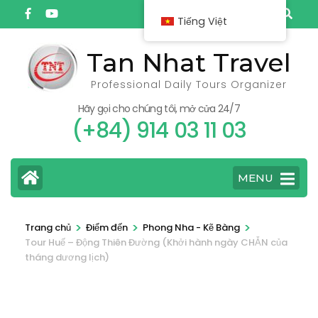
Bỏ
Tiếng Việt
qua
và
Tan Nhat Travel
tới
Professional Daily Tours Organizer
nội
dung
Hãy gọi cho chúng tôi, mở cửa 24/7
(+84) 914 03 11 03
(ấn
Enter)
MENU
>
>
>
Trang chủ
Điểm đến
Phong Nha - Kẽ Bàng
Tour Huế – Động Thiên Đường (Khởi hành ngày CHẴN của
tháng dương lịch)