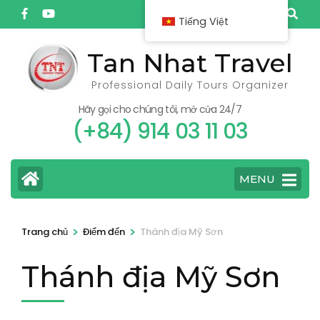
Bỏ
Tiếng Việt
qua
và
Tan Nhat Travel
tới
Professional Daily Tours Organizer
nội
dung
Hãy gọi cho chúng tôi, mở cửa 24/7
(+84) 914 03 11 03
(ấn
Enter)
MENU
>
>
Trang chủ
Điểm đến
Thánh địa Mỹ Sơn
Thánh địa Mỹ Sơn