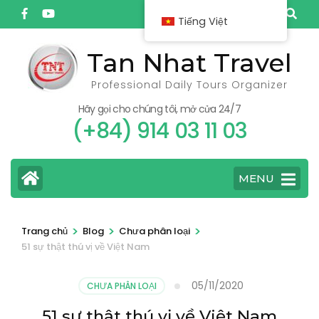
Bỏ
Tiếng Việt
qua
và
Tan Nhat Travel
tới
Professional Daily Tours Organizer
nội
dung
Hãy gọi cho chúng tôi, mở cửa 24/7
(+84) 914 03 11 03
(ấn
Enter)
MENU
>
>
>
Trang chủ
Blog
Chưa phân loại
51 sự thật thú vị về Việt Nam
05/11/2020
CHƯA PHÂN LOẠI
51 sự thật thú vị về Việt Nam