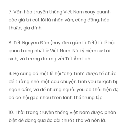
7. Văn hóa truyền thống Việt Nam xoay quanh
các giá trị cốt lõi là nhân văn, cộng đồng, hòa
thuận, gia đình.
8. Tết Nguyên Đán (hay đơn giản là Tết) là lễ hội
quan trọng nhất ở Việt Nam. Nó kỷ niệm sự tái
sinh, và tương đương với Tết Âm lịch.
9. Họ cũng có một lễ hội “chợ tình” được tổ chức
để tưởng nhớ một câu chuyện tình yêu bi kịch bị
ngăn cấm, và để những người yêu cũ thời hiện đại
có cơ hội gặp nhau trên lãnh thổ trung lập.
10. Thời trang truyền thống Việt Nam được phân
biệt dễ dàng qua áo dài thướt tha và nón lá.