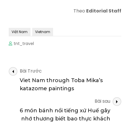
Theo
Editorial Staff
Việt Nam
Vietnam
tnt_travel
Điều
Bài Trước
hướng
Viet Nam through Toba Mika’s
bài
katazome paintings
viết
Bài sau
6 món bánh nổi tiếng xứ Huế gây
nhớ thương biết bao thực khách