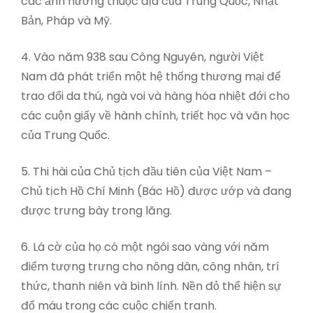
các ảnh hưởng thuộc địa của Trung Quốc, Nhật
Bản, Pháp và Mỹ.
4. Vào năm 938 sau Công Nguyên, người Việt
Nam đã phát triển một hệ thống thương mại để
trao đổi da thú, ngà voi và hàng hóa nhiệt đới cho
các cuộn giấy về hành chính, triết học và văn học
của Trung Quốc.
5. Thi hài của Chủ tịch đầu tiên của Việt Nam –
Chủ tịch Hồ Chí Minh (Bác Hồ) được ướp và đang
được trưng bày trong lăng.
6. Lá cờ của họ có một ngôi sao vàng với năm
điểm tượng trưng cho nông dân, công nhân, trí
thức, thanh niên và binh lính. Nền đỏ thể hiện sự
đổ máu trong các cuộc chiến tranh.