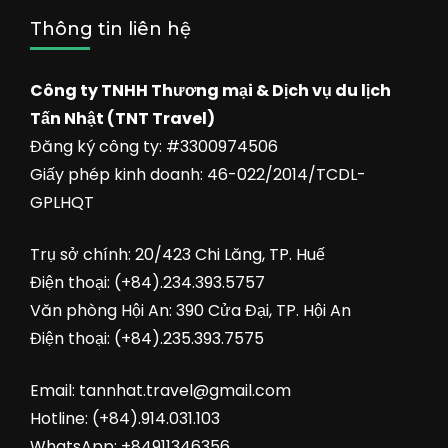
Thông tin liên hệ
Công ty TNHH Thương mại & Dịch vụ du lịch
Tấn Nhật (TNT Travel)
Đăng ký công ty: #3300974506
Giấy phép kinh doanh: 46-022/2014/TCDL-
GPLHQT
Trụ sở chính: 20/423 Chi Lăng, TP. Huế
Điện thoại: (+84).234.393.5757
Văn phòng Hội An: 390 Cửa Đại, TP. Hội An
Điện thoại: (+84).235.393.7575
Email: tannhat.travel@gmail.com
Hotline: (+84).914.031.103
WhatsApp: +84911346356