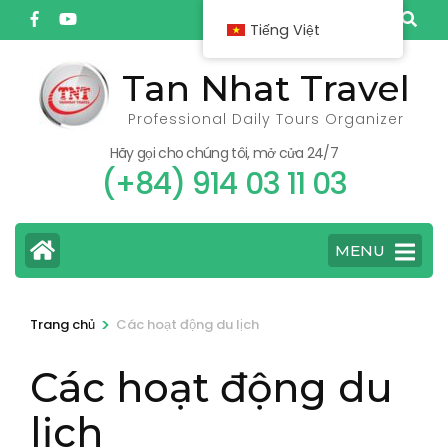
Bỏ
Tiếng Việt
qua
và
Tan Nhat Travel
tới
Professional Daily Tours Organizer
nội
dung
Hãy gọi cho chúng tôi, mở cửa 24/7
(+84) 914 03 11 03
(ấn
Enter)
MENU
>
Trang chủ
Các hoạt động du lịch
Các hoạt động du
lịch