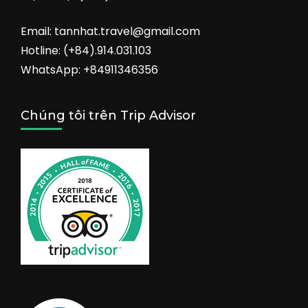
Email: tannhat.travel@gmail.com
Hotline: (+84).914.031.103
WhatsApp: +84911346356
Chúng tôi trên Trip Advisor